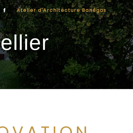
Atelier d'Architecture Banégas
llier
OVATION