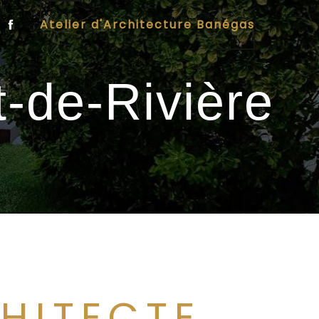
Atelier d'Architecture Banégas
t-de-Rivière
HITECTE