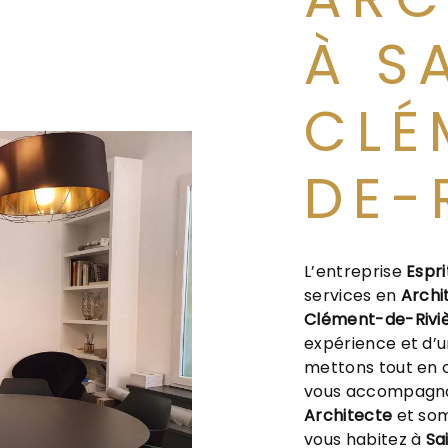
À S
CLÉ
DE-
L’entreprise
Espri
services en
Archi
Clément-de-Rivi
expérience et d’un
mettons tout en o
vous accompagnon
Architecte
et som
vous habitez à
Sa