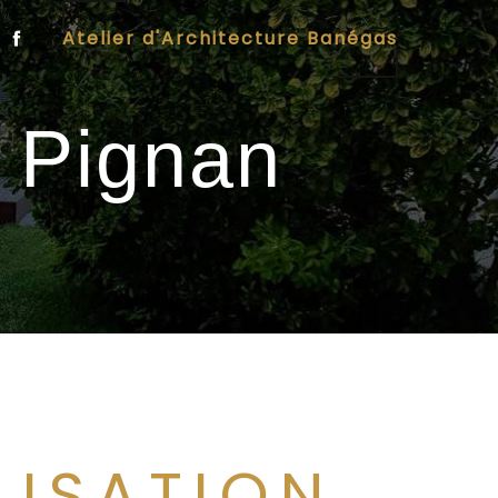
Atelier d'Architecture Banégas
t Pignan
LISATION