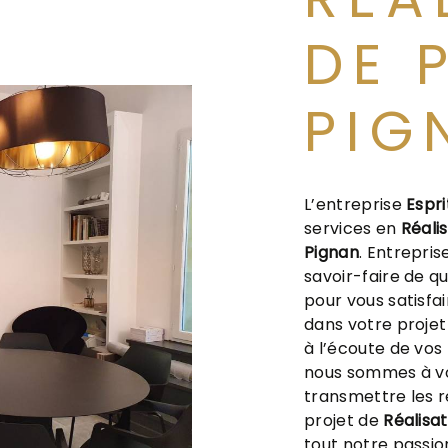
DE 
PIG
L’entreprise
Espri
services en
Réali
Pignan
. Entrepri
savoir-faire de q
pour vous satisfa
dans votre proje
à l’écoute de vos 
nous sommes à vo
transmettre les 
projet de
Réalisat
tout notre passio